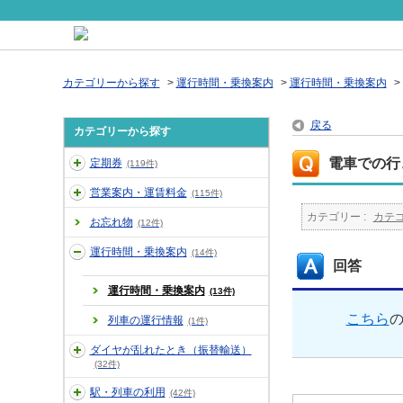
カテゴリーから探す
>
運行時間・乗換案内
>
運行時間・乗換案内
>
戻る
カテゴリーから探す
電車での行
定期券
(119件)
営業案内・運賃料金
(115件)
カテゴリー :
カテ
お忘れ物
(12件)
運行時間・乗換案内
(14件)
回答
運行時間・乗換案内
(13件)
こちら
列車の運行情報
(1件)
ダイヤが乱れたとき（振替輸送）
(32件)
駅・列車の利用
(42件)