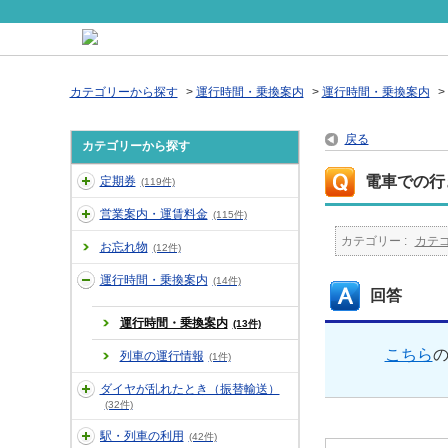
カテゴリーから探す
>
運行時間・乗換案内
>
運行時間・乗換案内
>
戻る
カテゴリーから探す
電車での行
定期券
(119件)
営業案内・運賃料金
(115件)
カテゴリー :
カテ
お忘れ物
(12件)
運行時間・乗換案内
(14件)
回答
運行時間・乗換案内
(13件)
こちら
列車の運行情報
(1件)
ダイヤが乱れたとき（振替輸送）
(32件)
駅・列車の利用
(42件)