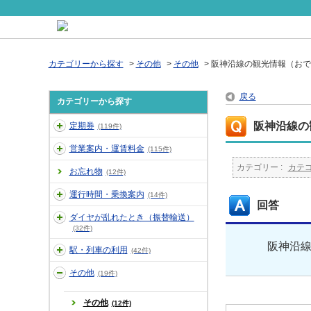
カテゴリーから探す
>
その他
>
その他
>
阪神沿線の観光情報（おで
戻る
カテゴリーから探す
阪神沿線の
定期券
(119件)
営業案内・運賃料金
(115件)
カテゴリー :
カテ
お忘れ物
(12件)
運行時間・乗換案内
(14件)
回答
ダイヤが乱れたとき（振替輸送）
(32件)
阪神沿
駅・列車の利用
(42件)
その他
(19件)
その他
(12件)