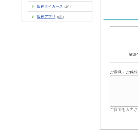
阪神タイガース
(2件)
阪神アプリ
(4件)
解決
ご意見・ご感想
ご質問を入力さ