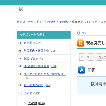
カテゴリーから探す
>
その他
>
その他
>
現在発売しているグッズや
戻る
カテゴリーから探す
現在発売し
定期券
(119件)
営業案内・運賃料金
(115件)
カテゴリー :
カテ
お忘れ物
(12件)
運行時間・乗換案内
(14件)
回答
ダイヤが乱れたとき（振替輸送）
(32件)
阪神電
駅・列車の利用
(42件)
その他
(19件)
その他
(12件)