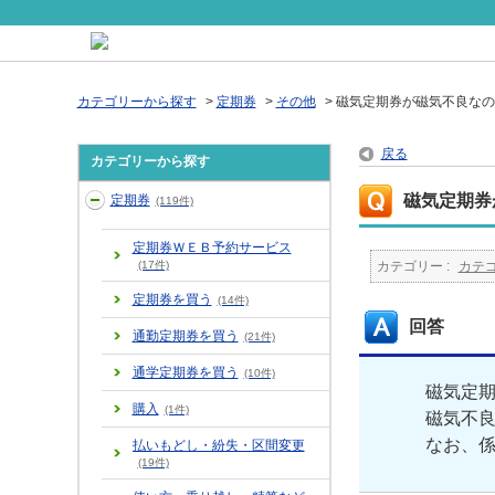
カテゴリーから探す
>
定期券
>
その他
>
磁気定期券が磁気不良なの
戻る
カテゴリーから探す
磁気定期券
定期券
(119件)
定期券ＷＥＢ予約サービス
(17件)
カテゴリー :
カテ
定期券を買う
(14件)
回答
通勤定期券を買う
(21件)
通学定期券を買う
(10件)
磁気定
購入
(1件)
磁気不
なお、
払いもどし・紛失・区間変更
(19件)