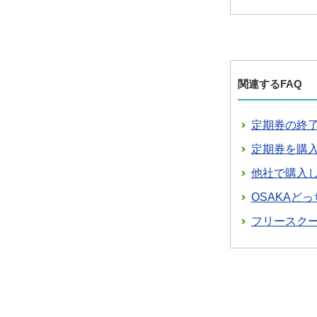
関連するFAQ
定期券の終
定期券を購
他社で購入し
OSAKAど
フリースク