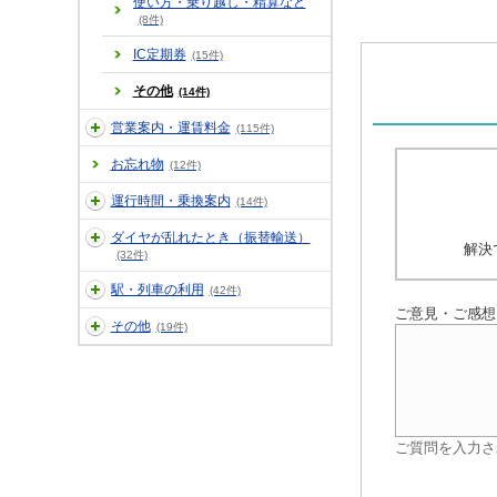
使い方・乗り越し・精算など
(8件)
IC定期券
(15件)
その他
(14件)
営業案内・運賃料金
(115件)
お忘れ物
(12件)
運行時間・乗換案内
(14件)
ダイヤが乱れたとき（振替輸送）
解決
(32件)
駅・列車の利用
(42件)
ご意見・ご感想
その他
(19件)
ご質問を入力さ