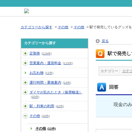
カテゴリーから探す
>
その他
>
その他
>
駅で発売しているグッズを
戻る
カテゴリーから探す
駅で発売し
定期券
(119件)
営業案内・運賃料金
(115件)
カテゴリー :
カテ
お忘れ物
(12件)
運行時間・乗換案内
(14件)
回答
ダイヤが乱れたとき（振替輸送）
(32件)
現金の
駅・列車の利用
(42件)
その他
(19件)
その他
(12件)