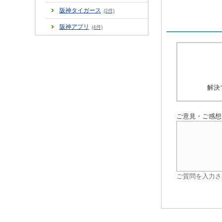
阪神タイガース
(2件)
阪神アプリ
(4件)
解決
ご意見・ご感想
ご質問を入力さ