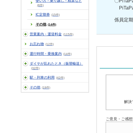
〇PiTa
使い方・乗り越し・精算など
(8件)
PiTa
IC定期券
(15件)
係員定
その他
(14件)
営業案内・運賃料金
(115件)
お忘れ物
(12件)
運行時間・乗換案内
(14件)
ダイヤが乱れたとき（振替輸送）
(32件)
駅・列車の利用
(42件)
その他
(19件)
解決
ご意見・ご感想