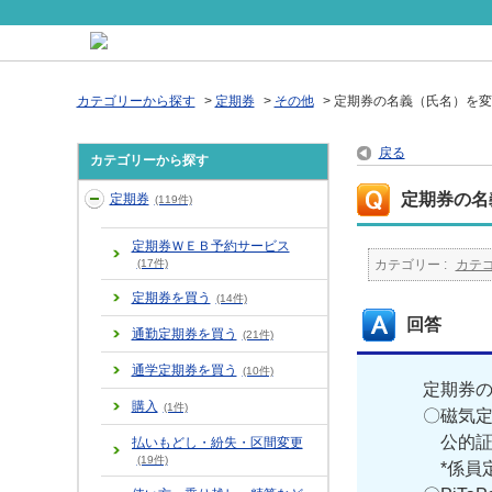
カテゴリーから探す
>
定期券
>
その他
>
定期券の名義（氏名）を変
戻る
カテゴリーから探す
定期券の名
定期券
(119件)
定期券ＷＥＢ予約サービス
(17件)
カテゴリー :
カテ
定期券を買う
(14件)
回答
通勤定期券を買う
(21件)
通学定期券を買う
(10件)
定期券
購入
(1件)
〇磁気定
公的証
払いもどし・紛失・区間変更
(19件)
*係員定