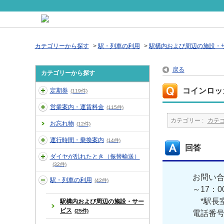
カテゴリーから探す
>
駅・列車の利用
>
駅構内および周辺の施設・
戻る
カテゴリーから探す
コインロッ
定期券
(119件)
営業案内・運賃料金
(115件)
カテゴリー :
カテ
お忘れ物
(12件)
運行時間・乗換案内
(14件)
回答
ダイヤが乱れたとき（振替輸送）
(32件)
お問い合
駅・列車の利用
(42件)
～17：
*駅長室
駅構内および周辺の施設・サー
ビス
(25件)
電話番