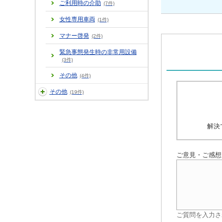
ご利用時の介助
(7件)
女性専用車両
(1件)
マナー啓発
(2件)
緊急事態発生時の非常用設備
(3件)
その他
(4件)
その他
(19件)
解決
ご意見・ご感想
ご質問を入力さ