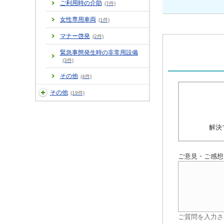
ご利用時の介助
(7件)
女性専用車両
(1件)
マナー啓発
(2件)
緊急事態発生時の非常用設備
(3件)
その他
(4件)
その他
(19件)
解決
ご意見・ご感想
ご質問を入力さ