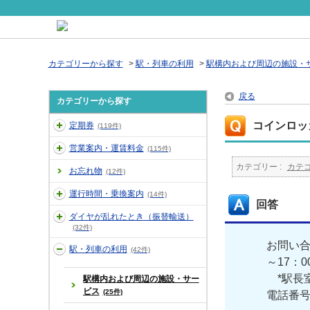
カテゴリーから探す
>
駅・列車の利用
>
駅構内および周辺の施設・
戻る
カテゴリーから探す
コインロッ
定期券
(119件)
営業案内・運賃料金
(115件)
カテゴリー :
カテ
お忘れ物
(12件)
運行時間・乗換案内
(14件)
回答
ダイヤが乱れたとき（振替輸送）
(32件)
お問い合
駅・列車の利用
(42件)
～17：
*駅長室
駅構内および周辺の施設・サー
ビス
(25件)
電話番