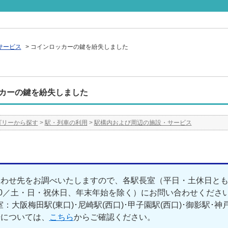
サービス
>
コインロッカーの鍵を紛失しました
カーの鍵を紛失しました
ゴリーから探す
>
駅・列車の利用
>
駅構内および周辺の施設・サービス
わせ先をお調べいたしますので、各駅長室（平日・土休日とも8:0
00／土・日・祝休日、年末年始を除く）にお問い合わせくださ
：大阪梅田駅(東口)･尼崎駅(西口)･甲子園駅(西口)･御影駅･神
号については、
こちら
からご確認ください。