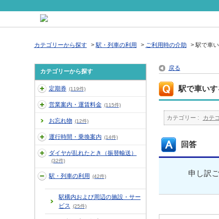
カテゴリーから探す
>
駅・列車の利用
>
ご利用時の介助
>
駅で車い
戻る
カテゴリーから探す
駅で車いす
定期券
(119件)
営業案内・運賃料金
(115件)
カテゴリー :
カテ
お忘れ物
(12件)
運行時間・乗換案内
(14件)
回答
ダイヤが乱れたとき（振替輸送）
(32件)
申し訳
駅・列車の利用
(42件)
駅構内および周辺の施設・サー
ビス
(25件)