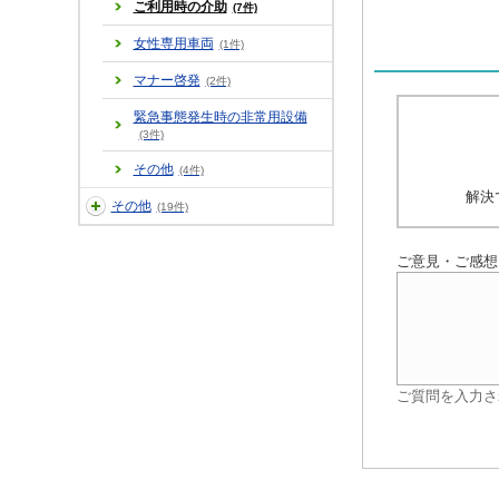
ご利用時の介助
(7件)
女性専用車両
(1件)
マナー啓発
(2件)
緊急事態発生時の非常用設備
(3件)
その他
(4件)
解決
その他
(19件)
ご意見・ご感想
ご質問を入力さ