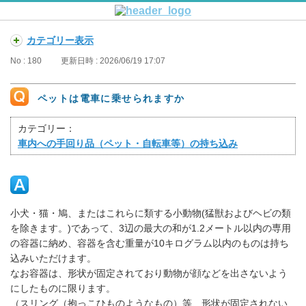
カテゴリー表示
No : 180
更新日時 : 2026/06/19 17:07
ペットは電車に乗せられますか
カテゴリー：
車内への手回り品（ペット・自転車等）の持ち込み
小犬・猫・鳩、またはこれらに類する小動物(猛獣およびヘビの類
を除きます。)であって、3辺の最大の和が1.2メートル以内の専用
の容器に納め、容器を含む重量が10キログラム以内のものは持ち
込みいただけます。
なお容器は、形状が固定されており動物が顔などを出さないよう
にしたものに限ります。
（スリング（抱っこひものようなもの）等、形状が固定されない