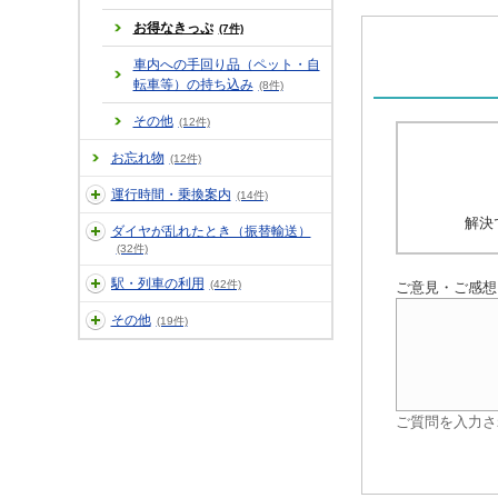
お得なきっぷ
(7件)
車内への手回り品（ペット・自
転車等）の持ち込み
(8件)
その他
(12件)
お忘れ物
(12件)
運行時間・乗換案内
(14件)
解決
ダイヤが乱れたとき（振替輸送）
(32件)
駅・列車の利用
(42件)
ご意見・ご感想
その他
(19件)
ご質問を入力さ