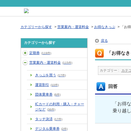
カテゴリーから探す
>
営業案内・運賃料金
>
お得なきっぷ
>
「お得
戻る
カテゴリーから探す
「お得なき
定期券
(119件)
営業案内・運賃料金
(115件)
カテゴリー :
カテ
きっぷを買う
(17件)
運賃割引
(10件)
回答
団体乗車券
(6件)
「お得
ICカードの利用・購入・チャー
ジなど
(36件)
乗り越
タッチ決済
(17件)
デジタル乗車券
(2件)