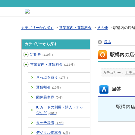
カテゴリーから探す
>
営業案内・運賃料金
>
その他
>
駅構内の店舗
戻る
カテゴリーから探す
駅構内の店
定期券
(119件)
営業案内・運賃料金
(115件)
カテゴリー :
カテ
きっぷを買う
(17件)
運賃割引
(10件)
回答
団体乗車券
(6件)
駅構内
ICカードの利用・購入・チャー
ジなど
(36件)
タッチ決済
(17件)
デジタル乗車券
(2件)