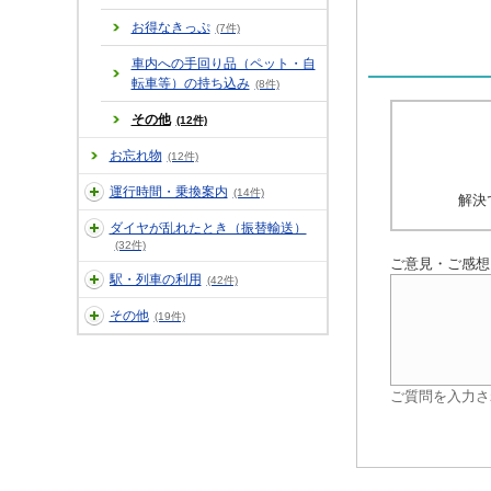
お得なきっぷ
(7件)
車内への手回り品（ペット・自
転車等）の持ち込み
(8件)
その他
(12件)
お忘れ物
(12件)
運行時間・乗換案内
(14件)
解決
ダイヤが乱れたとき（振替輸送）
(32件)
ご意見・ご感想
駅・列車の利用
(42件)
その他
(19件)
ご質問を入力さ