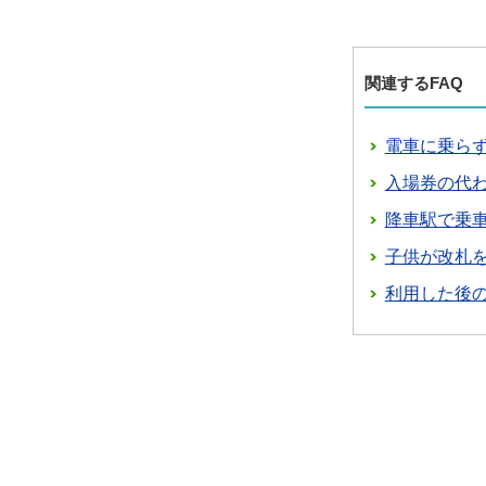
関連するFAQ
電車に乗ら
入場券の代わ
降車駅で乗
子供が改札
利用した後