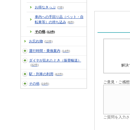
お得なきっぷ
(7件)
車内への手回り品（ペット・自
転車等）の持ち込み
(8件)
その他
(12件)
お忘れ物
(12件)
運行時間・乗換案内
(14件)
ダイヤが乱れたとき（振替輸送）
解決
(32件)
駅・列車の利用
(42件)
ご意見・ご感想
その他
(19件)
ご質問を入力さ