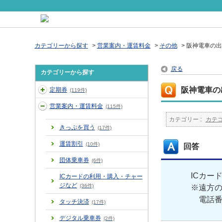
カテゴリーから探す
>
営業案内・運賃料金
>
その他
>
阪神電車の出
戻る
カテゴリーから探す
阪神電車の
定期券
(119件)
営業案内・運賃料金
(115件)
カテゴリー :
カテ
きっぷを買う
(17件)
運賃割引
(10件)
回答
団体乗車券
(6件)
ICカー
ICカードの利用・購入・チャー
ジなど
(36件)
※遠方
電話番
タッチ決済
(17件)
デジタル乗車券
(2件)