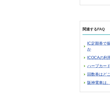
関連するFAQ
IC定期券
か
ICOCAの
ハープカード
回数券はど
阪神電車は