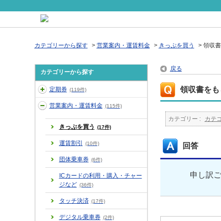
カテゴリーから探す
>
営業案内・運賃料金
>
きっぷを買う
>
領収書
戻る
カテゴリーから探す
領収書をも
定期券
(119件)
営業案内・運賃料金
(115件)
カテゴリー :
カテ
きっぷを買う
(17件)
運賃割引
(10件)
回答
団体乗車券
(6件)
申し訳
ICカードの利用・購入・チャー
ジなど
(36件)
タッチ決済
(17件)
デジタル乗車券
(2件)