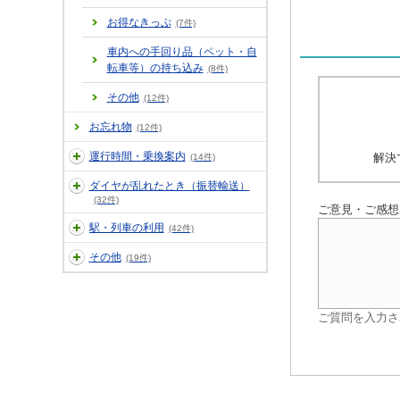
お得なきっぷ
(7件)
車内への手回り品（ペット・自
転車等）の持ち込み
(8件)
その他
(12件)
お忘れ物
(12件)
運行時間・乗換案内
解決
(14件)
ダイヤが乱れたとき（振替輸送）
(32件)
ご意見・ご感想
駅・列車の利用
(42件)
その他
(19件)
ご質問を入力さ