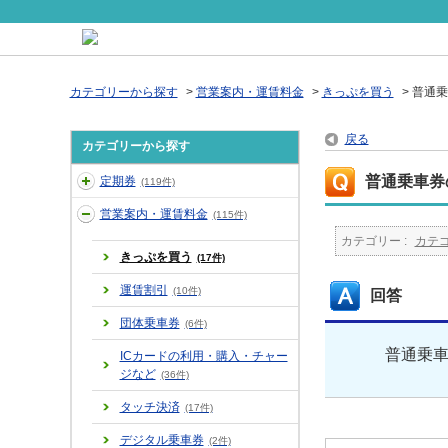
カテゴリーから探す
>
営業案内・運賃料金
>
きっぷを買う
>
普通乗
戻る
カテゴリーから探す
普通乗車券
定期券
(119件)
営業案内・運賃料金
(115件)
カテゴリー :
カテ
きっぷを買う
(17件)
運賃割引
(10件)
回答
団体乗車券
(6件)
普通乗車
ICカードの利用・購入・チャー
ジなど
(36件)
タッチ決済
(17件)
デジタル乗車券
(2件)