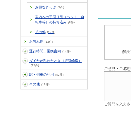
お得なきっぷ
(7件)
車内への手回り品（ペット・自
転車等）の持ち込み
(8件)
その他
(12件)
お忘れ物
(12件)
運行時間・乗換案内
解決
(14件)
ダイヤが乱れたとき（振替輸送）
(32件)
ご意見・ご感想
駅・列車の利用
(42件)
その他
(19件)
ご質問を入力さ