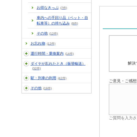
お得なきっぷ
(7件)
車内への手回り品（ペット・自
転車等）の持ち込み
(8件)
その他
(12件)
お忘れ物
(12件)
運行時間・乗換案内
(14件)
解決
ダイヤが乱れたとき（振替輸送）
(32件)
駅・列車の利用
(42件)
ご意見・ご感想
その他
(19件)
ご質問を入力さ