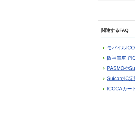
関連するFAQ
モバイルIC
阪神電車でI
PASMOやS
SuicaでI
ICOCAカ