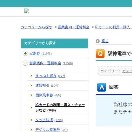
カテゴリーから探す
>
営業案内・運賃料金
>
ICカードの利用・購入
戻る
カテゴリーから探す
阪神電車で
定期券
(119件)
営業案内・運賃料金
(115件)
カテゴリー :
カテ
きっぷを買う
(17件)
運賃割引
(10件)
回答
団体乗車券
(6件)
当社線
ICカードの利用・購入・チャー
ジなど
(36件)
またチ
タッチ決済
(17件)
デジタル乗車券
(2件)