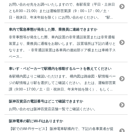
お問い合わせ先をお調べいたしますので、各駅長室（平日・土休日
とも8:00～21:00）または運輸部営業課（9：00～17：00／土・
日・祝休日、年末年始を除く）にお問い合わせください。 *駅...
車内で緊急事態が発生した際、乗務員に連絡できますか
非常事態等が発生した際、車内設置の非常通話装置または非常通報
装置より、乗務員に通報をお願いします。 設置場所は下記の通りと
なります。 ・非常通話装置は各車両の連結部ドア横または車椅子ス
ペース...
車いす・ベビーカーで駅構内を移動するルートを教えてください
各駅構内図よりご確認いただけます。 構内図は路線図・駅情報ペー
ジの駅情報より駅を選択してご確認ください。 または、運輸部営業
課（9:00～17:00／土・日・祝休日、年末年始を除く）、もしく...
阪神百貨店の電話番号はどこで確認できますか
お問い合わせは阪神百貨店店舗一覧でご確認ください。
阪神電車の駅にWi-Fiはありますか
【駅でのWi-Fiサービス】 阪神電車駅構内で、下記の各事業者が提