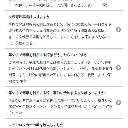
日・祝休日、年末年始を除く）にお問い合わせください。 *駅...
女性専用車両はありますか
車内での迷惑行為の防止対策として、特に混雑度の高い平日ダイヤ
運行時の午前ラッシュ時間帯の上り区間特急（御影発大阪梅田行
き）に女性専用車両を設定しています。 なお、以下のような場合
は、男性の方も...
車いすで電車を利用する際はどうしたらいいですか
ご利用時に、駅改札窓口または駅係員よびだしインターホンでお申
し付けいただければ係員が応対いたします。 ただし、駅係員不在時
間帯、また一時的に駅係員が不在にする場合など、状況によりご案
内までお待...
車いすで電車を利用する際、事前に予約する方法はありますか
事前の介助のお申込みは駅係員にお申し付けいただくか、最寄りの
駅長室へご連絡ください。 各駅長室の電話番号はこちらからご確認
ください。
コインロッカーの鍵を紛失しました