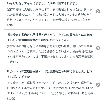
いもどしをしてもらえますか。入場料は請求されますか
運行不能時に入場し、乗車せず同一駅で出場される場合は、購入さ
れた乗車券の払いもどし及びICカードの入場キャンセル処理を無手
数料で実施させていただきます。 その他乗車券をお持ちの場合は、
駅係...
振替輸送を案内され他社局へ行ったら、きっぷを買うように言われ
ました。振替輸送は無料ではないのでしょうか。
振替輸送の対象となる乗車券をお持ちでない場合、他社局で乗車券
を購入のうえ、ご乗車いただく必要がございます。 振替輸送の対象
となる乗車券については、下記の場合となります。 〇運行不能区間
を含む...
ICカード（IC定期券を除く）では振替輸送を利用できません。どう
すればいいですか
振替輸送には、運転見合わせとなる前に改札を入場された運行不能
区間を含む乗車券が必要です。 （定期券の場合は改札の入場は不要
です） そのため他社線をご利用いただく際は、通常の利用時と同様
に実際...