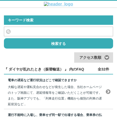
キーワード検索
検索する
アクセス数順
『 ダイヤが乱れたとき（振替輸送） 』 内のFAQ
全32件
電車の遅延など運行状況はどこで確認できますか
大幅な遅延や運転見合わせなどが発生した場合、当社ホームページ
のトップ画面にて、遅延情報等をご確認いただくことが可能です。
また、阪神アプリでも、「列車走行位置」機能から個別の列車の遅
延状況など...
運行不能時に入場し、乗車せず同一駅で出場する場合、乗車券の払