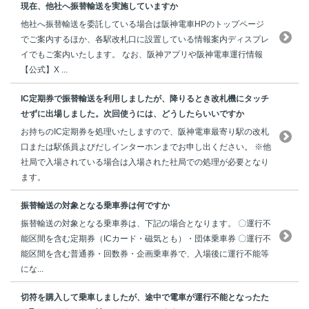
現在、他社へ振替輸送を実施していますか
他社へ振替輸送を委託している場合は阪神電車HPのトップページ
でご案内するほか、各駅改札口に設置している情報案内ディスプレ
イでもご案内いたします。 なお、阪神アプリや阪神電車運行情報
【公式】X ...
IC定期券で振替輸送を利用しましたが、降りるとき改札機にタッチ
せずに出場しました。次回使うには、どうしたらいいですか
お持ちのIC定期券を処理いたしますので、阪神電車最寄り駅の改札
口または駅係員よびだしインターホンまでお申し出ください。 ※他
社局で入場されている場合は入場された社局での処理が必要となり
ます。
振替輸送の対象となる乗車券は何ですか
振替輸送の対象となる乗車券は、下記の場合となります。 〇運行不
能区間を含む定期券（ICカード・磁気とも）・団体乗車券 〇運行不
能区間を含む普通券・回数券・企画乗車券で、入場後に運行不能等
にな...
切符を購入して乗車しましたが、途中で電車が運行不能となったた