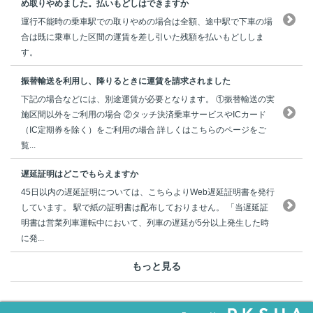
め取りやめました。払いもどしはできますか
運行不能時の乗車駅での取りやめの場合は全額、途中駅で下車の場
合は既に乗車した区間の運賃を差し引いた残額を払いもどししま
す。
振替輸送を利用し、降りるときに運賃を請求されました
下記の場合などには、別途運賃が必要となります。 ①振替輸送の実
施区間以外をご利用の場合 ②タッチ決済乗車サービスやICカード
（IC定期券を除く）をご利用の場合 詳しくはこちらのページをご
覧...
遅延証明はどこでもらえますか
45日以内の遅延証明については、こちらよりWeb遅延証明書を発行
しています。 駅で紙の証明書は配布しておりません。 「当遅延証
明書は営業列車運転中において、列車の遅延が5分以上発生した時
に発...
もっと見る