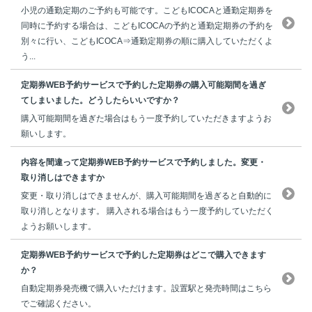
小児の通勤定期のご予約も可能です。こどもICOCAと通勤定期券を
同時に予約する場合は、こどもICOCAの予約と通勤定期券の予約を
別々に行い、こどもICOCA⇒通勤定期券の順に購入していただくよ
う...
定期券WEB予約サービスで予約した定期券の購入可能期間を過ぎ
てしまいました。どうしたらいいですか？
購入可能期間を過ぎた場合はもう一度予約していただきますようお
願いします。
内容を間違って定期券WEB予約サービスで予約しました。変更・
取り消しはできますか
変更・取り消しはできませんが、購入可能期間を過ぎると自動的に
取り消しとなります。 購入される場合はもう一度予約していただく
ようお願いします。
定期券WEB予約サービスで予約した定期券はどこで購入できます
か？
自動定期券発売機で購入いただけます。設置駅と発売時間はこちら
でご確認ください。