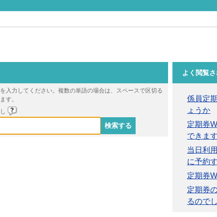
よく閲覧さ
を入力してください。複数の単語の場合は、スペースで区切る
係員定
ます。
ょうか
戻し
定期券
できま
当日利
に予約
定期券
定期券
るので