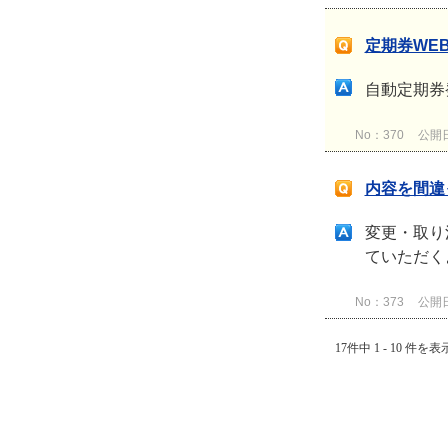
定期券WE
自動定期券
No：370
公開日時
内容を間違
変更・取り
ていただく
No：373
公開日時
17件中 1 - 10 件を表