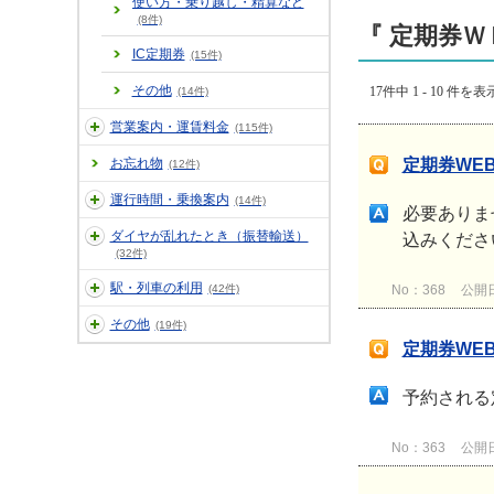
使い方・乗り越し・精算など
(8件)
『 定期券Ｗ
IC定期券
(15件)
その他
17件中 1 - 10 件を表
(14件)
営業案内・運賃料金
(115件)
お忘れ物
定期券WE
(12件)
運行時間・乗換案内
(14件)
必要ありま
ダイヤが乱れたとき（振替輸送）
込みくださ
(32件)
駅・列車の利用
(42件)
No：368
公開日時
その他
(19件)
定期券WE
予約される
No：363
公開日時