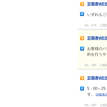
定期券WE
いずれもご
No：376
公開日時
定期券WE
お客様のパ
約を行うサ
No：356
公開日時
定期券WE
5：00～
す。
詳細表
No：364
公開日時