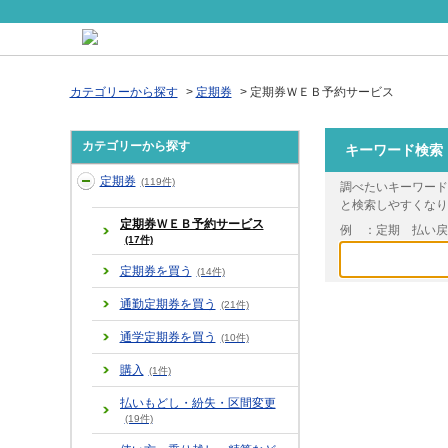
カテゴリーから探す
>
定期券
>
定期券ＷＥＢ予約サービス
カテゴリーから探す
キーワード検索
定期券
(119件)
調べたいキーワード
と検索しやすくなり
定期券ＷＥＢ予約サービス
例 ：定期 払い
(17件)
定期券を買う
(14件)
通勤定期券を買う
(21件)
通学定期券を買う
(10件)
購入
(1件)
払いもどし・紛失・区間変更
(19件)