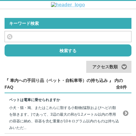
キーワード検索
検索する
アクセス数順
『 車内への手回り品（ペット・自転車等）の持ち込み 』 内の
FAQ
全8件
ペットは電車に乗せられますか
小犬・猫・鳩、またはこれらに類する小動物(猛獣およびヘビの類
を除きます。)であって、3辺の最大の和が1.2メートル以内の専用
の容器に納め、容器を含む重量が10キログラム以内のものは持ち込
みいただ...