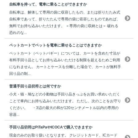
自転車を持って、電車に乗ることができますか
自転車は、解体して専用の袋に収容したもの、または折りたたみ式
自転車であって、折りたたんで専用の袋に収容したものであれば、
無料でお持ち込みいただけます。 ＜専用の袋に収納とは＞ 破れる
恐れのな...
ペットカートでペットを電車に乗せることはできますか
ペットカート（ペットバギー）については、カートを含めた寸法が
有料手回り品としてお持ち込みいただける制限を超えるためご利用
になれません。 カートとケースを分離した場合で、カートが無料手
回り品の制...
普通手回り品切符とは何ですか
小犬・猫・鳩などの小動物は手回り品きっぷをお買い求めいただく
ことで車内にお持ち込みいただけます。 ただし、次のことをお守り
ください。 ・3辺の最大の和が120センチメートル以内の専用の
容器...
手回り品切符はPiTaPaやICOCAで購入できますか
現金のみのお取り扱いとなります。 クレジットカード、ICカード