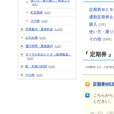
使い方・乗り越し・精算など
(8件)
定期券ＷＥＢ
IC定期券
(15件)
通勤定期券を
その他
(14件)
購入
(1件)
営業案内・運賃料金
(115件)
使い方・乗り
お忘れ物
(12件)
その他
(14件)
運行時間・乗換案内
(14件)
『 定期券 』
ダイヤが乱れたとき（振替輸送）
(32件)
駅・列車の利用
(42件)
118件中 111 - 118
その他
(19件)
定期券WE
こちらから
ください
No：375
公開日時