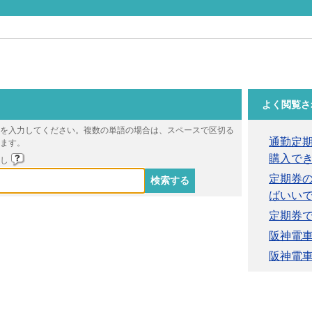
よく閲覧さ
を入力してください。複数の単語の場合は、スペースで区切る
通勤定
ます。
購入で
戻し
定期券
ばいい
定期券
阪神電車
阪神電