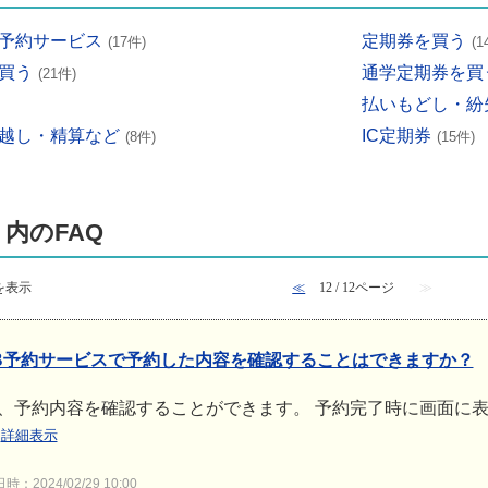
予約サービス
定期券を買う
(17件)
(1
買う
通学定期券を買
(21件)
払いもどし・紛
越し・精算など
IC定期券
(8件)
(15件)
 内のFAQ
 件を表示
≪
12 / 12ページ
≫
B予約サービスで予約した内容を確認することはできますか？
、予約内容を確認することができます。 予約完了時に画面に
。
詳細表示
：2024/02/29 10:00