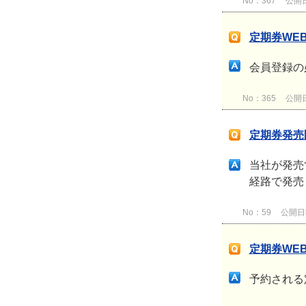
No：367
公開日時
定期券WE
会員登録の
No：365
公開日時
定期券発売
当社が発売
経路で発売
No：59
公開日時：
定期券WE
予約される