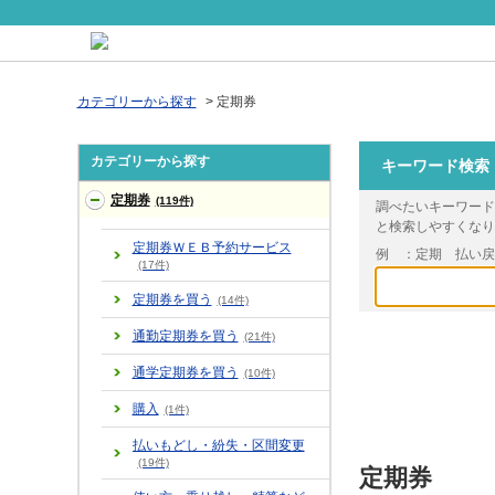
カテゴリーから探す
>
定期券
カテゴリーから探す
キーワード検索
定期券
(119件)
調べたいキーワード
と検索しやすくなり
定期券ＷＥＢ予約サービス
例 ：定期 払い
(17件)
定期券を買う
(14件)
通勤定期券を買う
(21件)
通学定期券を買う
(10件)
購入
(1件)
払いもどし・紛失・区間変更
(19件)
定期券