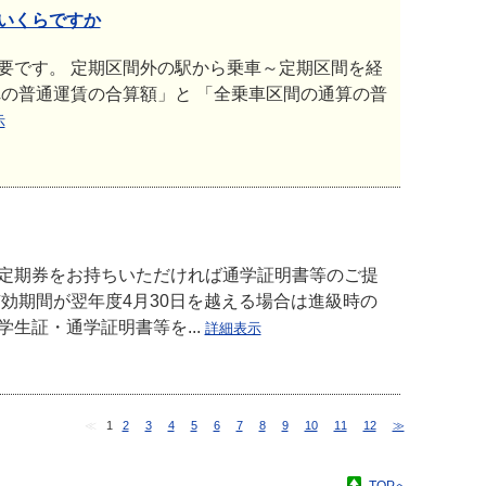
いくらですか
要です。 定期区間外の駅から乗車～定期区間を経
の普通運賃の合算額」と 「全乗車区間の通算の普
示
定期券をお持ちいただければ通学証明書等のご提
効期間が翌年度4月30日を越える場合は進級時の
生証・通学証明書等を...
詳細表示
≪
1
2
3
4
5
6
7
8
9
10
11
12
≫