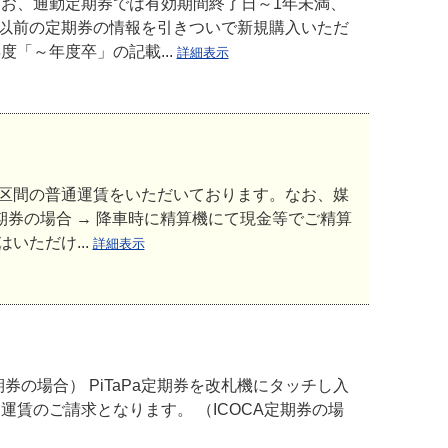
なお、通勤定期券では有効期間終了日～1年未満、
以前の定期券の情報を引きついで新規購入いただ
「～年度卒」の記載...
詳細表示
区間の普通運賃をいただいております。なお、媒
定期券の場合 → 降車時に精算機にて現金等でご精算
いただけ...
詳細表示
券の場合） PiTaPa定期券を改札機にタッチし入
運賃のご請求となります。 （ICOCA定期券の場