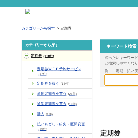
カテゴリーから探す
>
定期券
カテゴリーから探す
キーワード検索
定期券
(119件)
調べたいキーワード
と検索しやすくなり
定期券ＷＥＢ予約サービス
例 ：定期 払い
(17件)
定期券を買う
(14件)
通勤定期券を買う
(21件)
通学定期券を買う
(10件)
購入
(1件)
払いもどし・紛失・区間変更
(19件)
定期券