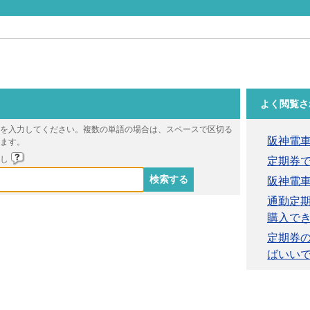
よく閲覧さ
を入力してください。複数の単語の場合は、スペースで区切る
阪神電
ます。
戻し
定期券
阪神電車
通勤定
購入で
定期券
ばいい