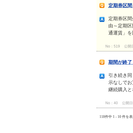
定期券区間
定期券区間
由～定期区
通運賃」を
No：519
公開日時
期間が終了
引き続き同
示なしでお
継続購入と
No：40
公開日時：
118件中 1 - 10 件を