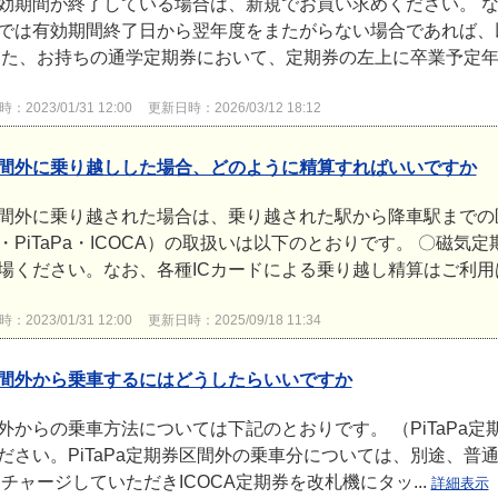
効期間が終了している場合は、新規でお買い求めください。 
では有効期間終了日から翌年度をまたがらない場合であれば、
また、お持ちの通学定期券において、定期券の左上に卒業予定年度
2023/01/31 12:00
更新日時：2026/03/12 18:12
間外に乗り越しした場合、どのように精算すればいいですか
間外に乗り越された場合は、乗り越された駅から降車駅までの
・PiTaPa・ICOCA）の取扱いは以下のとおりです。 〇磁気
場ください。なお、各種ICカードによる乗り越し精算はご利用は
2023/01/31 12:00
更新日時：2025/09/18 11:34
間外から乗車するにはどうしたらいいですか
外からの乗車方法については下記のとおりです。 （PiTaPa定期
ださい。PiTaPa定期券区間外の乗車分については、別途、普通
チャージしていただきICOCA定期券を改札機にタッ...
詳細表示