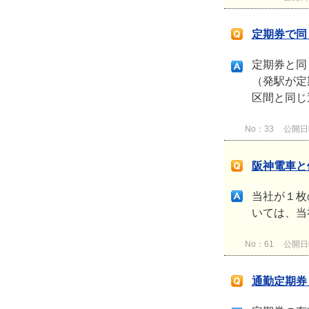
定期券で同
定期券と同
（発駅が定
区間と同じ
No：33
公開日時：
阪神電車と
当社が１枚
いては、当
No：61
公開日時：
通勤定期券