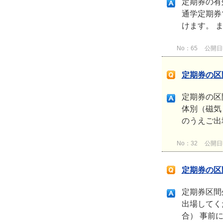
定期券の有
通学定期券
けます。 
No：65
公開日時：
定期券の区
定期券の区
体別（磁気
のうえご出
No：32
公開日時：
定期券の区
定期券区間
出場してく
合） 事前に