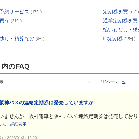
予約サービス
定期券を買う
(17件)
(1
買う
通学定期券を買
(21件)
払いもどし・紛
越し・精算など
IC定期券
(8件)
(15件)
 内のFAQ
表示
≪
1 / 12ページ
≫
阪神バスの連絡定期券は発売していますか
いませんが、阪神電車と阪神バスの連絡定期券は発売しており
い。
詳細表示
2023/01/31 12:00