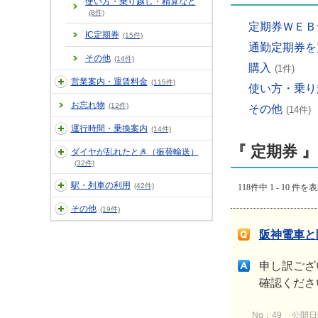
使い方・乗り越し・精算など
(8件)
定期券ＷＥＢ
IC定期券
(15件)
通勤定期券を
その他
(14件)
購入
(1件)
営業案内・運賃料金
(115件)
使い方・乗り
お忘れ物
(12件)
その他
(14件)
運行時間・乗換案内
(14件)
『 定期券 』
ダイヤが乱れたとき（振替輸送）
(32件)
駅・列車の利用
(42件)
118件中 1 - 10 件を
その他
(19件)
阪神電車と
申し訳ござ
確認くださ
No：49
公開日時：