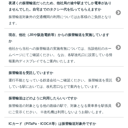
夜遅くの振替輸送だったため、他社局の途中駅までしか電車があり
ませんでした。自宅までのタクシー代を払ってもらえますか
振替輸送対象外の交通機関の利用についてはお客様のご負担となり
ます。
現在、他社（JRや阪急電鉄等）からの振替輸送を実施しています
か
他社から当社への振替輸送の実施有無については、当該他社のホー
ムページにてご確認ください。 なお、各駅改札口に設置している情
報案内ディスプレイでもご案内いたします。
振替輸送を受託していますか
運行不能となっている鉄道会社へご確認ください。 振替輸送を受託
している駅においては、改札窓口などで案内をしています。
振替輸送はどのように利用したらいいですか
振替輸送の対象となる他の路線の駅で、対象となる乗車券を駅係員
にご呈示ください。 ※改札機は利用しないようお願いします。
ICカード（PiTaPa・ICOCA等）は振替輸送対象外ですか