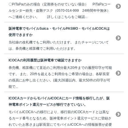
〇PiTaPaのみの場合（定期券をのせていない場合） PiTaPaコー
ルセンター紛失・盗難デスク（0570-014-999 24時間年中無休）
へご連絡ください。 詳しくはこちらをご確認...
阪神電車でモバイルSuica・モバイルPASMO・モバイルICOCAは
使用できますか
当社線の改札機でもご利用いただけます。 またチャージについて
は、券売機と精算機でご利用いただけます。
ICOCAの利用履歴は阪神電車で確認できますか
券売機、精算機にて直近のご利用分最大20件までの履歴印字が可能
です。 また、20件を超えるご利用分をご希望の場合は、各駅長室
の係員にお申し出ください。(最大26週以内、最大50件の印字が可
能で...
ICOCAカードからモバイルICOCAにカード情報を移行したが、阪
神電車ポイント還元サービスが移行できていない。
モバイルICOCAへの移行により、移行前のICOCAカードとは異な
るカード番号となるため、阪神電車ポイント還元サービスに登録さ
れていたお客さまは駅長室にてモバイルICOCAへの情報振替が必要