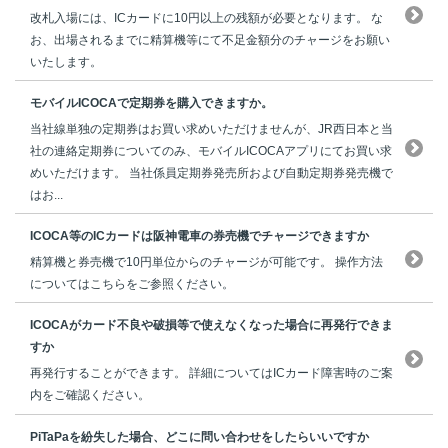
改札入場には、ICカードに10円以上の残額が必要となります。 な
お、出場されるまでに精算機等にて不足金額分のチャージをお願い
いたします。
モバイルICOCAで定期券を購入できますか。
当社線単独の定期券はお買い求めいただけませんが、JR西日本と当
社の連絡定期券についてのみ、モバイルICOCAアプリにてお買い求
めいただけます。 当社係員定期券発売所および自動定期券発売機で
はお...
ICOCA等のICカードは阪神電車の券売機でチャージできますか
精算機と券売機で10円単位からのチャージが可能です。 操作方法
についてはこちらをご参照ください。
ICOCAがカード不良や破損等で使えなくなった場合に再発行できま
すか
再発行することができます。 詳細についてはICカード障害時のご案
内をご確認ください。
PiTaPaを紛失した場合、どこに問い合わせをしたらいいですか