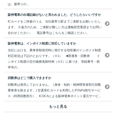
は、最寄りの...
阪神電車の出場記録がないと言われました、どうしたらいいですか
ICカードをご持参のうえ、当社最寄り駅までご来駅をお願いいたし
ます。 ※遠方のため、ご来駅が難しい方は運輸部営業課までお問い
合わせください。 電話番号はこちらをご確認ください。
阪神電車は、インボイス制度に対応していますか
当社における、乗車券類発売時に発行する領収書のインボイス制度
対応状況は下記のとおりです。（※1） ■普通券・回数券 イ
ンボイス制度の交付義務免除特例（※2）に基づき、登録番号・税
率等の...
回数券はどこで購入できますか
回数券は発売しておりません。（身体・知的・精神障害者割引回数
乗車券を除きます。) 交通系ICカードを利用したPiTaPa割引サービ
ス（利用回数割引）、ICOCAによる阪神電車ポイント還元サービ...
もっと見る