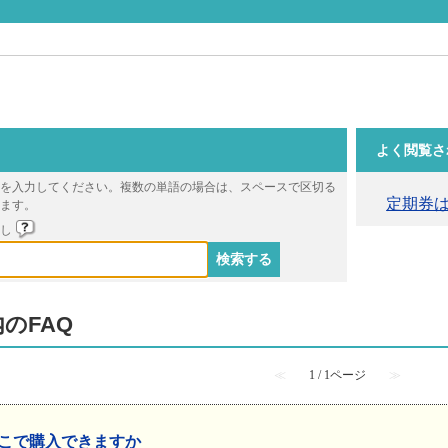
よく閲覧さ
を入力してください。複数の単語の場合は、スペースで区切る
定期券
ます。
戻し
内のFAQ
≪
1 / 1ページ
≫
こで購入できますか