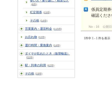
使い方・乗り越し・精算など
(8件)
係員定期券
IC定期券
(15件)
確認くださ
その他
(14件)
No：16
公開日時：
営業案内・運賃料金
(115件)
お忘れ物
(12件)
1件中 1 - 1 件を表示
運行時間・乗換案内
(14件)
ダイヤが乱れたとき（振替輸送）
(32件)
駅・列車の利用
(42件)
その他
(19件)