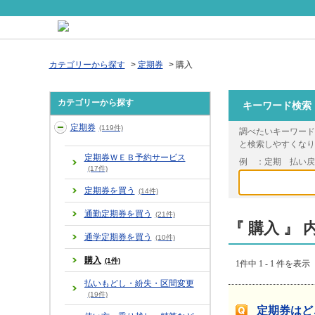
カテゴリーから探す
>
定期券
>
購入
カテゴリーから探す
キーワード検索
定期券
(119件)
調べたいキーワード
と検索しやすくなり
定期券ＷＥＢ予約サービス
例 ：定期 払い
(17件)
定期券を買う
(14件)
通勤定期券を買う
(21件)
『 購入 』 
通学定期券を買う
(10件)
購入
(1件)
1件中 1 - 1 件を表示
払いもどし・紛失・区間変更
(19件)
定期券はど